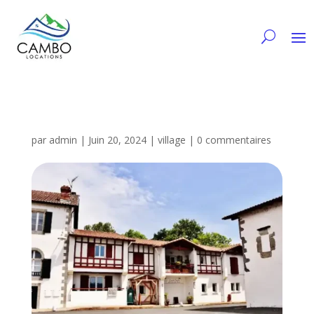
par
admin
|
Juin 20, 2024
|
village
|
0 commentaires