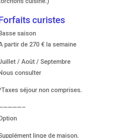
torchons cuisine.)
Forfaits curistes
Basse saison
A partir de 270 € la semaine
Juillet / Août / Septembre
Nous consulter
*Taxes séjour non comprises.
—————–
Option
Supplément linge de maison.